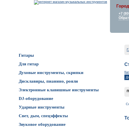
Город
+7 (80
Обрат
Каталог товаров
Г
Гитары
Для гитар
С
Ка
Духовые инструменты, скрипки
Д
Дисклавиры, пианино, рояли
Электронные клавишные инструменты
П
DJ-оборудование
С
Ударные инструменты
Свет, дым, спецэффекты
Т
Звуковое оборудование