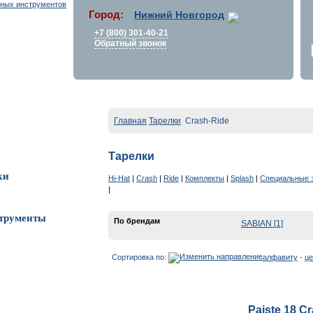
Город:
Нижний Новгород
+7 (800) 301-40-21
Обратный звонок
Главная
Тарелки
Crash-Ride
Тарелки
ки
Hi-Hat
|
Crash
|
Ride
|
Комплекты
|
Splash
|
Специальные
|
трументы
По брендам
SABIAN [1]
Сортировка по:
алфавиту
-
це
Paiste 18 C