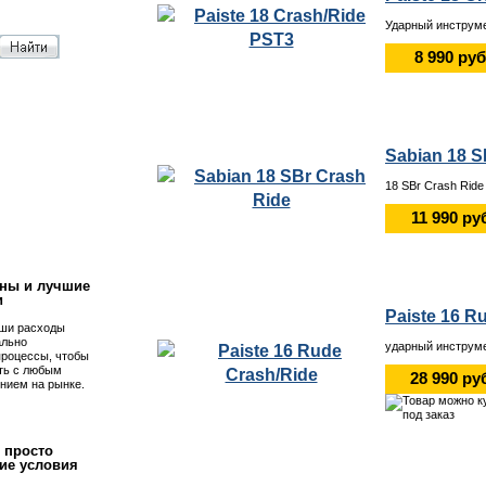
Ударный инструме
8 990 руб
Sabian 18 S
18 SBr Crash Ride
!
11 990 ру
ны и лучшие
и
Paiste 16 R
ши расходы
ально
ударный инструме
процессы, чтобы
ть с любым
28 990 ру
нием на рынке.
 просто
ие условия