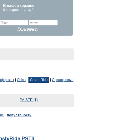
В вашей корзине
0
товаров:
на
руб
Регистрация
 эффекты
|
China
|
Crash-Ride
|
Оркестровые
PAISTE [1]
не
-
популярности
rash/Ride PST3