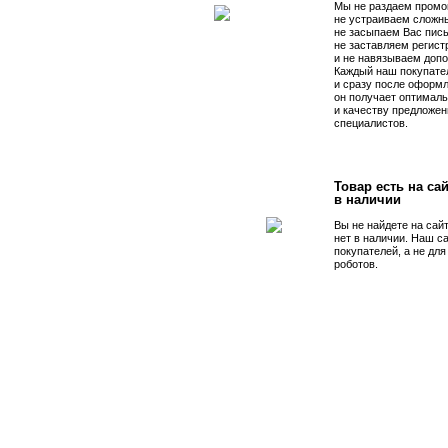
Мы не раздаем промо
не устраиваем сложны
не засыпаем Вас пис
не заставляем регист
и не навязываем допо
Каждый наш покупате
и сразу после оформл
он получает оптималь
и качеству предложен
специалистов.
Товар есть на сай
в наличии
Вы не найдете на сай
нет в наличии. Наш с
покупателей, а не дл
роботов.