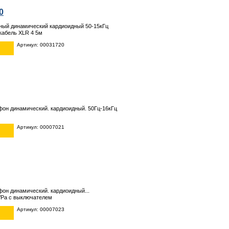
0
ный динамический кардиоидный 50-15кГц
кабель XLR 4 5м
Артикул: 00031720
он динамический. кардиоидный. 50Гц-16кГц
Артикул: 00007021
он динамический. кардиоидный...
/Pa с выключателем
Артикул: 00007023