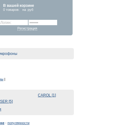
В вашей корзине
0
товаров:
на
руб
Регистрация
икрофоны
ны
|
CAROL [1]
SER [5]
и
ене
-
популярности