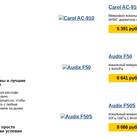
Carol AC-91
Микрофон вокаль
AHNC держатель 
5 391 руб
Audix F50
!
вокальный микроф
1 8mV/Pa
6 641 руб
ны и лучшие
и
ши расходы
ально
процессы, чтобы
ть с любым
Audix F50S
нием на рынке.
вокальный микроф
50Гц-16кГц 1 8mV
8 066 руб
 просто
ие условия