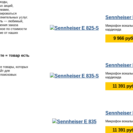
коды,
х акций,
ьмами,
рироваться
Sennheiser 
лнительных услуг.
ль — любимый,
ения заказа
Микрофон вокаль
ное по стоимости
кардиоида
ие от наших
9 966 руб
те = товар есть
Sennheiser 
те товары, которых
айт для
Микрофон вокаль
я поисковых
кардиоида
11 391 ру
Sennheiser 
Микрофон вокаль
11 391 ру