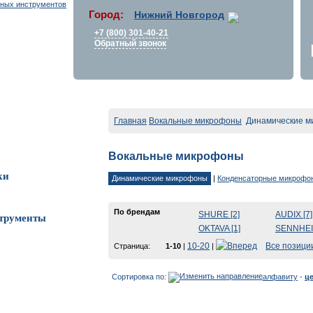
Город:
Нижний Новгород
+7 (800) 301-40-21
Обратный звонок
Главная
Вокальные микрофоны
Динамические м
Вокальные микрофоны
ки
Динамические микрофоны
|
Конденсаторные микрофо
По брендам
SHURE [2]
AUDIX [7]
трументы
OKTAVA [1]
SENNHEI
10-20
Все позици
Страница:
1-10
|
|
Сортировка по:
алфавиту
-
ц