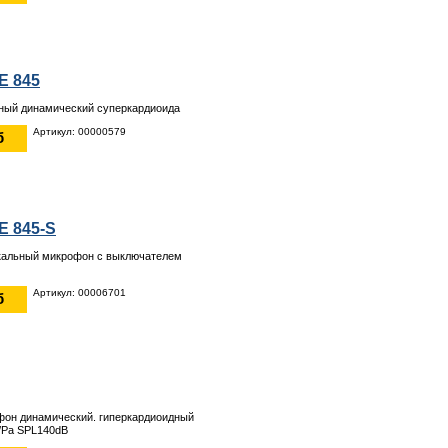
E 845
ный динамический суперкардиоида
Артикул: 00000579
б
E 845-S
кальный микрофон с выключателем
Артикул: 00006701
б
фон динамический. гиперкардиоидный
/Pa SPL140dB