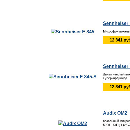
Sennheiser 
Микрофон вокаль
12 341 ру
Sennheiser 
Динамический во
суперкардиоида
12 341 ру
Audix OM2
вокальный микро
50Гц-16кГц 1 6mV