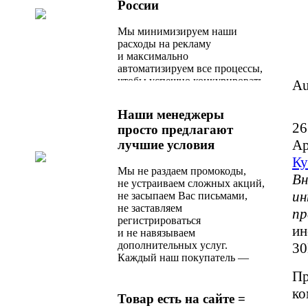
России
Мы минимизируем наши
расходы на рекламу
и максимально
автоматизируем все процессы,
чтобы успешно конкурировать
Au
с любым актуальным
предложением на рынке.
Наши менеджеры
26
просто предлагают
Ар
лучшие условия
Ку
Мы не раздаем промокоды,
Вн
не устраиваем сложных акций,
ин
не засыпаем Вас письмами,
не заставляем
пр
регистрироваться
ин
и не навязываем
дополнительных услуг.
30
Каждый наш покупатель —
любимый, и сразу после
Пр
оформления заказа
ко
он получает оптимальное
Товар есть на сайте =
по стоимости и качеству