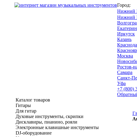
Город:
Нижний 
Нижний 
Волгогра
Екатерин
Иркутск
Казань
Краснода
Краснояр
Москва
Новосиб
Ростов-н
Самара
Санкт-Пе
Уфа
+7 (800) 
Обратны
Каталог товаров
Гитары
Для гитар
Г
Духовые инструменты, скрипки
A
Дисклавиры, пианино, рояли
Электронные клавишные инструменты
DJ-оборудование