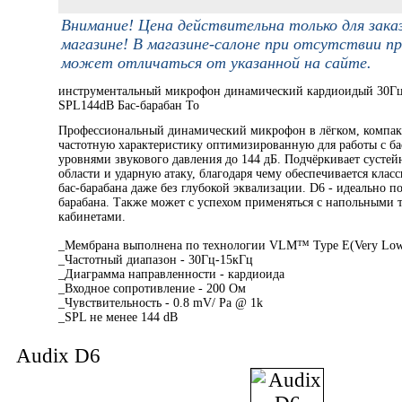
Внимание! Цена действительна только для зака
магазине! В магазине-салоне при отсутствии пр
может отличаться от указанной на сайте.
инструментальный микрофон динамический кардиоидый 30Гц
SPL144dB Бас-барабан То
Профессиональный динамический микрофон в лёгком, компак
частотную характеристику оптимизированную для работы с ба
уровнями звукового давления до 144 дБ. Подчёркивает сустей
области и ударную атаку, благодаря чему обеспечивается клас
бас-барабана даже без глубокой эквализации. D6 - идеально по
барабана. Также может с успехом применяться с напольными
кабинетами.
_Мембрана выполнена по технологии VLM™ Type E(Very Low
_Частотный диапазон - 30Гц-15кГц
_Диаграмма направленности - кардиоида
_Входное сопротивление - 200 Ом
_Чувствительность - 0.8 mV/ Pa @ 1k
_SPL не менее 144 dB
Audix D6