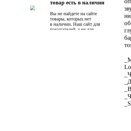
оп
товар есть в наличии
предложение от наших
зв
специалистов.
Вы не найдете на сайте
ни
товары, которых нет
об
в наличии. Наш сайт для
гл
покупателей, а не для
поисковых роботов.
ба
то
_М
Lo
_Ч
_Д
_В
_Ч
_S