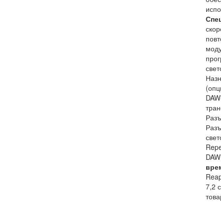
испо
Спе
скор
повт
моду
прог
свет
Назн
(опц
DAW-
тран
Разъ
Разъ
свет
Repe
DA
вре
Reap
7,2 
това