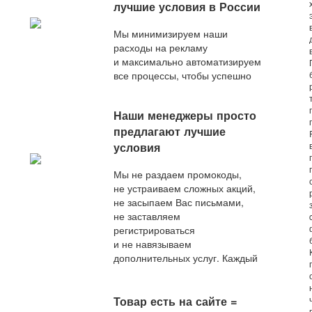
лучшие условия в России
Мы минимизируем наши
расходы на рекламу
и максимально автоматизируем
все процессы, чтобы успешно
конкурировать с любым
актуальным предложением
Наши менеджеры просто
на рынке.
предлагают лучшие
условия
Мы не раздаем промокоды,
не устраиваем сложных акций,
не засыпаем Вас письмами,
не заставляем
регистрироваться
и не навязываем
дополнительных услуг. Каждый
наш покупатель — любимый,
и сразу после оформления
заказа он получает
Товар есть на сайте =