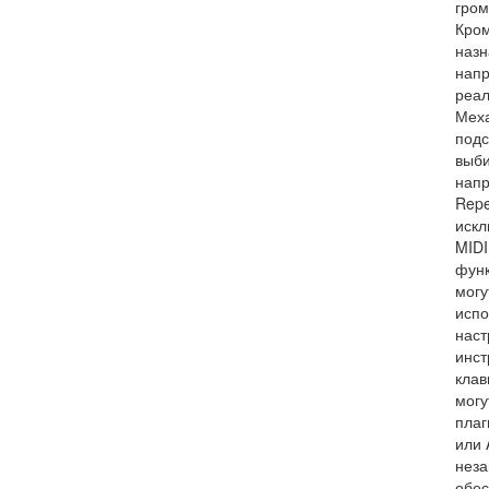
гром
Кром
назн
напр
реал
Меха
подс
выби
напр
Repe
искл
MIDI
функ
могу
испо
наст
инст
клав
могу
плаг
или 
неза
обес