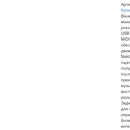
Арти
Купи
Вним
маг
указ
USB 
MIDI
обес
движ
Nekt
тщат
полу
посл
прек
музы
выст
разъ
Задн
для 
упра
боле
инте