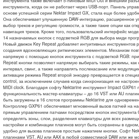
инструмента также включает 5-пиновый MIDI Out и внешний раз
инструмента, когда он не работает через USB-порт. Панель упра
основе успешной серии Nektar Impact GX, стала еще более удобн
Она обеспечивает улучшенную DAW-интеграцию, расширенное у
выбор треков и регуляцию громкости, а также такие опции как от
навигация треков. Кроме того, пользовательский интерфейс мод
14 назначаемых кнопок с подсветкой RGB для выбора миди прог
Новый движок Key Repeat добавляет интуитивных инструментов 
создания вдохновляющих ритмических элементов. Механизм пов
напрямую с помощью кнопок инструмента с подсветкой RGB: пр
Repeat кнопки позволяют напрямую выбирать такие режимы, как с
интервал, свинг, а также направлять послекасание или модуляци
активации режима Repeat второй энкодер превращается в специ
control, за исключением случаев когда синхронизация не настрое
MIDI clock. Благодаря софту Nektarine инструмент Impact GXP6
функциональность мастер-клавиатуры – до 16 VST или AU плагин
быть загружены в 16 слотов программы Nektarine для одновреме
Контроллер GXP61 обеспечивает мгновенный вызов патчей на на
прямым управлением патчами посредством кнопок инструмента
определять зоны, слои, разделения клавиатуры для всех размещ
настройки и комбинации плагинов могут быть сохранены в одном,
удобно для вызова плагинов простым нажатием кнопки. Софт Nekt
плагинами VST, AU или AAX в любой совместимой DAW или же мо