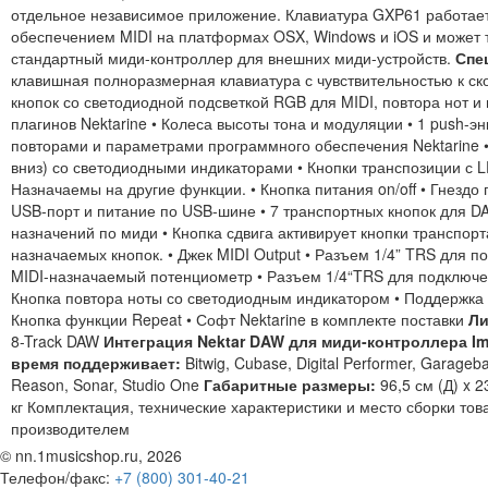
отдельное независимое приложение. Клавиатура GXP61 работа
обеспечением MIDI на платформах OSX, Windows и iOS и может т
стандартный миди-контроллер для внешних миди-устройств.
Спе
клавишная полноразмерная клавиатура с чувствительностью к ск
кнопок со светодиодной подсветкой RGB для MIDI, повтора нот 
плагинов Nektarine • Колеса высоты тона и модуляции • 1 push-э
повторами и параметрами программного обеспечения Nektarine • 
вниз) со светодиодными индикаторами • Кнопки транспозиции с 
Назначаемы на другие функции. • Кнопка питания on/off • Гнездо
USB-порт и питание по USB-шине • 7 транспортных кнопок для D
назначений по миди • Кнопка сдвига активирует кнопки транспорта
назначаемых кнопок. • Джек MIDI Output • Разъем 1/4” TRS для п
MIDI-назначаемый потенциометр • Разъем 1/4“TRS для подключе
Кнопка повтора ноты со светодиодным индикатором • Поддержка 
Кнопка функции Repeat • Софт Nektarine в комплекте поставки
Ли
8-Track DAW
Интеграция Nektar DAW для миди-контроллера I
время поддерживает:
Bitwig, Cubase, Digital Performer, Garageb
Reason, Sonar, Studio One
Габаритные размеры:
96,5 см (Д) x 2
кг Комплектация, технические характеристики и место сборки то
производителем
© nn.1musicshop.ru,
2026
Телефон/факс:
+7 (800) 301-40-21