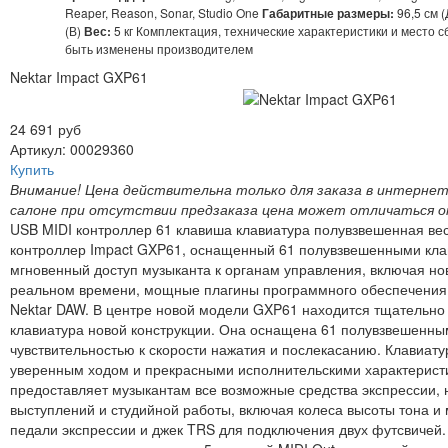
Reaper, Reason, Sonar, Studio One
Габаритные размеры:
96,5 см (Д
(В)
Вес:
5 кг Комплектация, технические характеристики и место с
быть изменены производителем
Nektar Impact GXP61
24 691 руб
Артикул: 00029360
Купить
Внимание! Цена действительна только для заказа в интернет
салоне при отсутствии предзаказа цена может отличаться о
USB MIDI контроллер 61 клавиша клавиатура полувзвешенная вес
контроллер Impact GXP61, оснащенный 61 полувзвешенными кла
мгновенный доступ музыканта к органам управления, включая но
реальном времени, мощные плагины программного обеспечения 
Nektar DAW. В центре новой модели GXP61 находится тщательно
клавиатура новой конструкции. Она оснащена 61 полувзвешенн
чувствительностью к скорости нажатия и послекасанию. Клавиат
уверенным ходом и прекрасными исполнительскими характерис
предоставляет музыкантам все возможные средства экспрессии,
выступлений и студийной работы, включая колеса высоты тона и
педали экспрессии и джек TRS для подключения двух футсвичей.