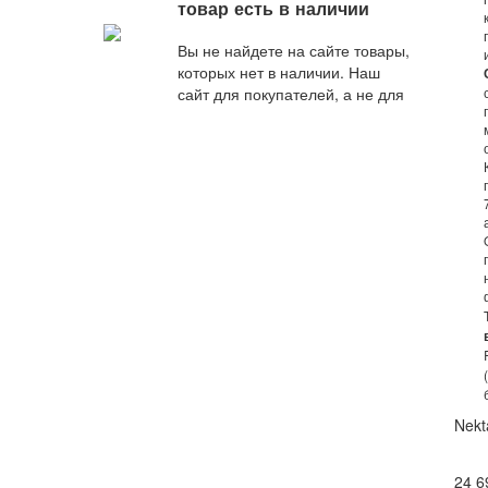
оптимальное по стоимости
товар есть в наличии
и качеству предложение
от наших специалистов.
Вы не найдете на сайте товары,
которых нет в наличии. Наш
сайт для покупателей, а не для
поисковых роботов.
Nekt
24 6