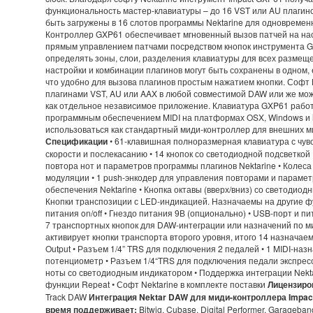
функциональность мастер-клавиатуры – до 16 VST или AU плагин
быть загружены в 16 слотов программы Nektarine для одновремен
Контроллер GXP61 обеспечивает мгновенный вызов патчей на нас
прямым управлением патчами посредством кнопок инструмента 
определять зоны, слои, разделения клавиатуры для всех размеще
настройки и комбинации плагинов могут быть сохранены в одном,
что удобно для вызова плагинов простым нажатием кнопки. Софт N
плагинами VST, AU или AAX в любой совместимой DAW или же мо
как отдельное независимое приложение. Клавиатура GXP61 рабо
программным обеспечением MIDI на платформах OSX, Windows и 
использоваться как стандартный миди-контроллер для внешних м
Спецификации
• 61-клавишная полноразмерная клавиатура с чув
скорости и послекасанию • 14 кнопок со светодиодной подсветкой
повтора нот и параметров программы плагинов Nektarine • Колеса
модуляции • 1 push-энкодер для управления повторами и параме
обеспечения Nektarine • Кнопка октавы (вверх/вниз) со светодиод
Кнопки транспозиции с LED-индикацией. Назначаемы на другие фу
питания on/off • Гнездо питания 9В (опционально) • USB-порт и п
7 транспортных кнопок для DAW-интеграции или назначений по ми
активирует кнопки транспорта второго уровня, итого 14 назначаем
Output • Разъем 1/4” TRS для подключения 2 педалей • 1 MIDI-на
потенциометр • Разъем 1/4“TRS для подключения педали экспресс
ноты со светодиодным индикатором • Поддержка интеграции Nekt
функции Repeat • Софт Nektarine в комплекте поставки
Лицензиро
Track DAW
Интеграция Nektar DAW для миди-контроллера Impac
время поддерживает:
Bitwig, Cubase, Digital Performer, Garageban