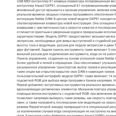
USB MIDI контроллер 61 клавиша клавиатура полувзвешенная вес 
контроллер Impact GXP61, оснащенный 61 полувзвешенными кла
мгновенный доступ музыканта к органам управления, включая нов
реальном времени, мощные плагины программного обеспечения Ne
интеграцию Nektar DAW. В центре новой модели GXP61 находитс
сбалансированная клавиатура новой конструкции. Она оснащена
клавишами с чувствительностью к скорости нажатия и послекасан
отличается приятным и уверенным ходом и прекрасными исполн
характеристиками. Модель GXP61 предоставляет музыкантам все
экспрессии, необходимые для живых выступлений и студийной ра
высоты тона и модуляции, разъем для педали экспрессии и джек
двух футсвичей. Задняя панель инструмента также включает 5-пин
внешний разъем для подключения инструмента, когда он не работ
Панель управления, созданная на основе успешной серии Nektar 
более удобной и легкой в обращении. Она обеспечивает улучше
расширенное управление транспортом, выбор треков и регуляцию 
такие опции как открытие/закрытие окон DAW и навигация треков. 
пользовательский интерфейс модели GXP61 также включает 14 н
подсветкой RGB для выбора миди программ и банков напрямую. Н
Repeat добавляет интуитивных инструментов реального времени 
вдохновляющих ритмических элементов. Механизм повтора управ
помощью кнопок инструмента с подсветкой RGB: при включении ф
позволяют напрямую выбирать такие режимы, как скорость повтора
свинг, а также направлять послекасание или модуляцию на скорос
режима Repeat второй энкодер превращается в специальный регул
за исключением случаев когда синхронизация не настроена на вн
clock. Благодаря софту Nektarine инструмент Impact GXP61 полу