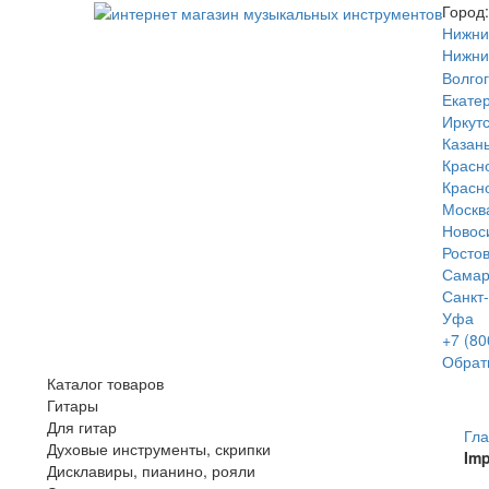
Город:
Нижни
Нижни
Волго
Екате
Иркутс
Казан
Красн
Красн
Москв
Новос
Росто
Сама
Санкт
Уфа
+7 (80
Обрат
Каталог товаров
Гитары
Для гитар
Гл
Духовые инструменты, скрипки
Im
Дисклавиры, пианино, рояли